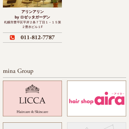
アリンアリン
by ロゼッタガーデン
札幌市豊平区平岸２条７丁目１－１５
第
２豊水ビル１F