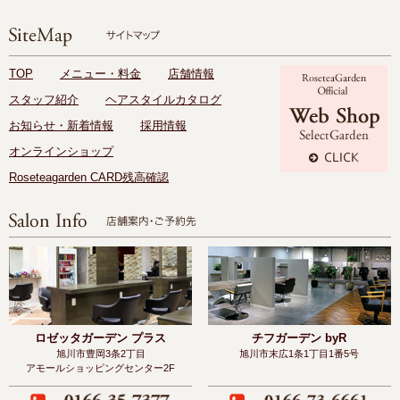
TOP
メニュー・料金
店舗情報
スタッフ紹介
ヘアスタイルカタログ
お知らせ・新着情報
採用情報
オンラインショップ
Roseteagarden CARD残高確認
ロゼッタガーデン プラス
チフガーデン byR
旭川市豊岡3条2丁目
旭川市末広1条1丁目1番5号
アモールショッピングセンター2F