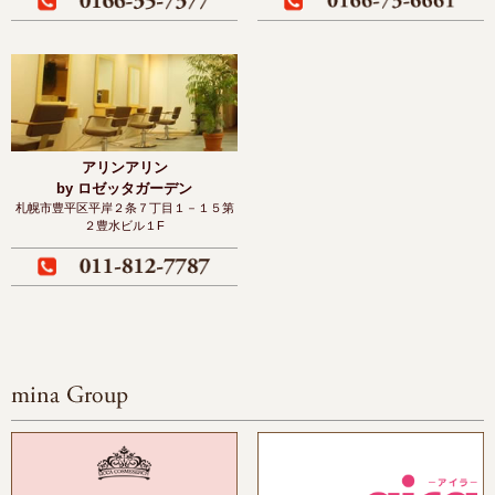
アリンアリン
by ロゼッタガーデン
札幌市豊平区平岸２条７丁目１－１５
第
２豊水ビル１F