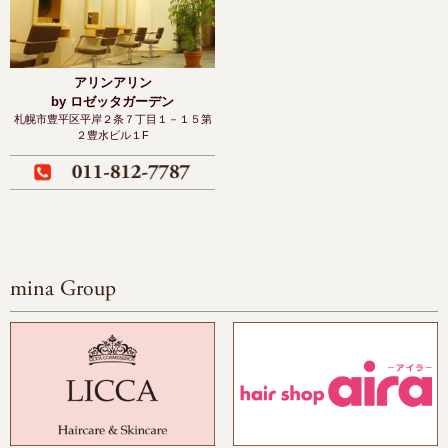
アリンアリン
by ロゼッタガーデン
札幌市豊平区平岸２条７丁目１－１５
第
２豊水ビル１F