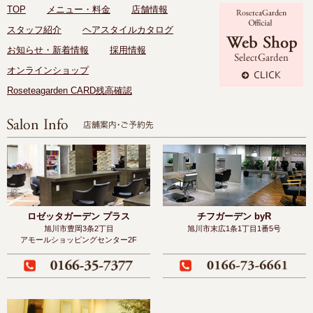
TOP
メニュー・料金
店舗情報
スタッフ紹介
ヘアスタイルカタログ
お知らせ・新着情報
採用情報
オンラインショップ
Roseteagarden CARD残高確認
ロゼッタガーデン プラス
チフガーデン byR
旭川市豊岡3条2丁目
旭川市末広1条1丁目1番5号
アモールショッピングセンター2F