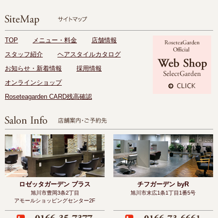
TOP
メニュー・料金
店舗情報
スタッフ紹介
ヘアスタイルカタログ
お知らせ・新着情報
採用情報
オンラインショップ
Roseteagarden CARD残高確認
ロゼッタガーデン プラス
チフガーデン byR
旭川市豊岡3条2丁目
旭川市末広1条1丁目1番5号
アモールショッピングセンター2F