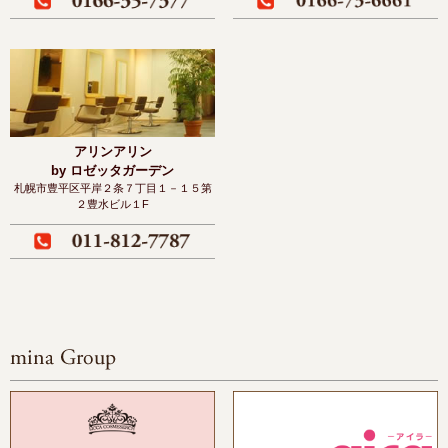
アリンアリン
by ロゼッタガーデン
札幌市豊平区平岸２条７丁目１－１５
第
２豊水ビル１F