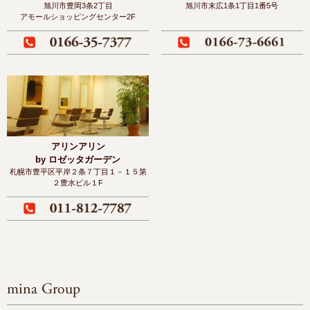
旭川市豊岡3条2丁目
旭川市末広1条1丁目1番5号
アモールショッピングセンター2F
アリンアリン
by ロゼッタガーデン
札幌市豊平区平岸２条７丁目１－１５
第
２豊水ビル１F